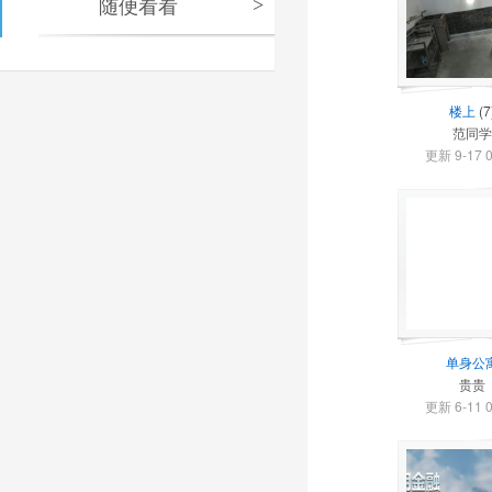
随便看看
>
楼上
(7
范同学
更新 9-17 0
单身公
贵贵
更新 6-11 0