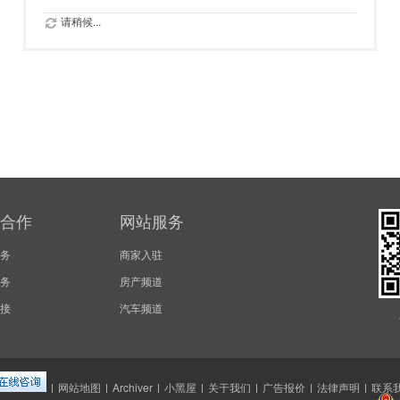
请稍候...
合作
网站服务
务
商家入驻
务
房产频道
接
汽车频道
|
网站地图
|
Archiver
|
小黑屋
|
关于我们
|
广告报价
|
法律声明
|
联系