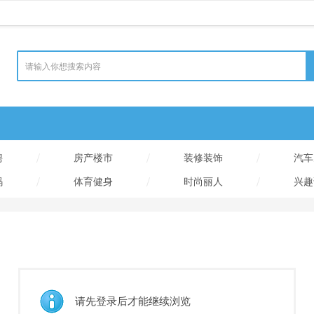
/
/
/
聘
房产楼市
装修装饰
汽车
/
/
/
码
体育健身
时尚丽人
兴趣
请先登录后才能继续浏览